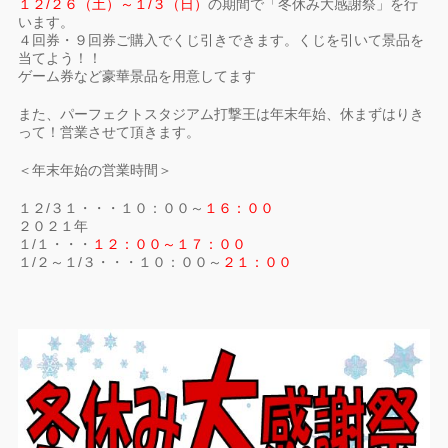
１２/２６（土）～１/３（日）
の期間で「冬休み大感謝祭」を行
います。
４回券・９回券ご購入でくじ引きできます。くじを引いて景品を
当てよう！！
ゲーム券など豪華景品を用意してます
また、パーフェクトスタジアム打撃王は年末年始、休まずはりき
って！営業させて頂きます。
＜年末年始の営業時間＞
１２/３１・・・１０：００～
１６：００
２０２１年
１/１・・・
１２：００～１７：００
１/２～１/３・・・１０：００～
２１：００