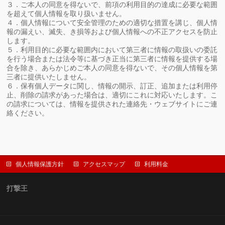
３．ご本人の同意を得ないで、前項の利用目的の達成に必要な範囲
を超えて個人情報を取り扱いません。
４．個人情報について安全管理のための適切な措置を講じ、個人情
報の漏えい、滅失、き損等および個人情報への不正アクセスを防止
します。
５．利用目的に必要な範囲内において第三者に情報の取扱いの委託
を行う場合または法令等に基づき正当に第三者に情報を提供する場
合を除き、あらかじめご本人の同意を得ないで、その個人情報を第
三者に提供いたしません。
６．保有個人データに関し、情報の開示、訂正、追加または利用停
止、削除の請求があった場合は、適切にこれに対応いたします。こ
の請求については、情報を提供された連絡先・ウェブサイトにご連
絡ください。
個人情報保護方針
アクセスマップ
利用料金
打撃王